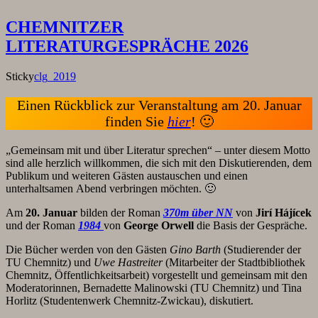
CHEMNITZER
LITERATURGESPRÄCHE 2026
Sticky
clg_2019
Einen Rückblick zur Veranstaltung am 20. Januar
finden Sie
hier
! 🙂
„Gemeinsam mit und über Literatur sprechen“ – unter diesem Motto
sind alle herzlich willkommen, die sich mit den Diskutierenden, dem
Publikum und weiteren Gästen austauschen und einen
unterhaltsamen Abend verbringen möchten. 🙂
Am
20. Januar
bilden der Roman
370m über NN
von
Jirí Hájícek
und der Roman
1984
von
George Orwell
die Basis der Gespräche.
Die Bücher werden von den Gästen
Gino Barth
(Studierender der
TU Chemnitz) und
Uwe Hastreiter
(Mitarbeiter der Stadtbibliothek
Chemnitz, Öffentlichkeitsarbeit) vorgestellt und gemeinsam mit den
Moderatorinnen, Bernadette Malinowski (TU Chemnitz) und Tina
Horlitz (Studentenwerk Chemnitz-Zwickau), diskutiert.