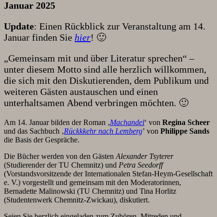
Januar 2025
Update
: Einen Rückblick zur Veranstaltung am 14.
Januar finden Sie
hier
! 🙂
„Gemeinsam mit und über Literatur sprechen“ –
unter diesem Motto sind alle herzlich willkommen,
die sich mit den Diskutierenden, dem Publikum und
weiteren Gästen austauschen und einen
unterhaltsamen Abend verbringen möchten. 🙂
Am 14. Januar bilden der Roman ‚
Machandel
‘ von
Regina Scheer
und das Sachbuch ‚
Rückkkehr nach Lemberg
’ von
Philippe Sands
die Basis der Gespräche.
Die Bücher werden von den Gästen
Alexander Tsyterer
(Studierender der TU Chemnitz) und
Petra Seedorff
(Vorstandsvorsitzende der Internationalen Stefan-Heym-Gesellschaft
e. V.) vorgestellt und gemeinsam mit den Moderatorinnen,
Bernadette Malinowski (TU Chemnitz) und Tina Horlitz
(Studentenwerk Chemnitz-Zwickau), diskutiert.
Seien Sie herzlich eingeladen zum Zuhören, Mitreden und