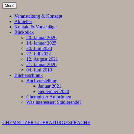
Zum
Menü
Inhalt
springen
Veranstaltung & Konzept
Aktuelles
Kontakt & Vorschläge
Rückblick
20. Januar 2026
14. Januar 2025
20. Juni 2023
27. Juli 2022
12. August 2021
21. Januar 2020
04. Juni 2019
Bücherschrank
Buchvorstellung
Januar 2021
September 2020
Chemnitzer AutorInnen
Was interessiert Studierende?
CHEMNITZER LITERATURGESPRÄCHE