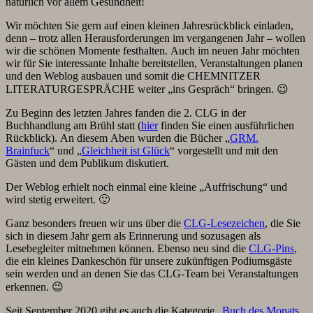
natürlich vor allem Gesundheit!
Wir möchten Sie gern auf einen kleinen Jahresrückblick einladen,
denn – trotz allen Herausforderungen im vergangenen Jahr – wollen
wir die schönen Momente festhalten. Auch im neuen Jahr möchten
wir für Sie interessante Inhalte bereitstellen, Veranstaltungen planen
und den Weblog ausbauen und somit die CHEMNITZER
LITERATURGESPRÄCHE weiter „ins Gespräch“ bringen. 😉
Zu Beginn des letzten Jahres fanden die 2. CLG in der
Buchhandlung am Brühl statt (
hier
finden Sie einen ausführlichen
Rückblick). An diesem Aben wurden die Bücher „
GRM.
Brainfuck
“ und „
Gleichheit ist Glück
“ vorgestellt und mit den
Gästen und dem Publikum diskutiert.
Der Weblog erhielt noch einmal eine kleine „Auffrischung“ und
wird stetig erweitert. 🙂
Ganz besonders freuen wir uns über die
CLG-Lesezeichen
, die Sie
sich in diesem Jahr gern als Erinnerung und sozusagen als
Lesebegleiter mitnehmen können. Ebenso neu sind die
CLG-Pins
,
die ein kleines Dankeschön für unsere zukünftigen Podiumsgäste
sein werden und an denen Sie das CLG-Team bei Veranstaltungen
erkennen. 😉
Seit September 2020 gibt es auch die Kategorie „
Buch des Monats
„,