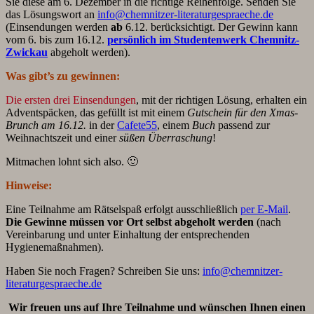
Sie diese am 6. Dezember in die richtige Reihenfolge. Senden Sie
das Lösungswort an
info@chemnitzer-literaturgespraeche.de
(Einsendungen werden
ab
6.12.
berücksichtigt. Der Gewinn kann
vom 6. bis zum 16.12.
persönlich im Studentenwerk Chemnitz-
Zwickau
abgeholt werden).
Was gibt’s zu gewinnen:
Die ersten drei Einsendungen
, mit der richtigen Lösung, erhalten ein
Adventspäcken, das gefüllt ist mit einem
Gutschein für den Xmas-
Brunch am 16.12.
in der
Cafete55
, einem
Buch
passend zur
Weihnachtszeit und einer
süßen Überraschung
!
Mitmachen lohnt sich also. 🙂
Hinweise:
Eine Teilnahme am Rätselspaß erfolgt ausschließlich
per E-Mail
.
Die Gewinne müssen vor Ort selbst abgeholt werden
(nach
Vereinbarung und unter Einhaltung der entsprechenden
Hygienemaßnahmen).
Haben Sie noch Fragen? Schreiben Sie uns:
info@chemnitzer-
literaturgespraeche.de
Wir freuen uns auf Ihre Teilnahme und wünschen Ihnen einen